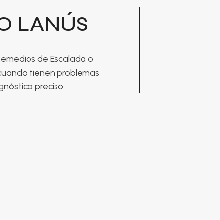
DO LANÚS
 Remedios de Escalada o
n cuando tienen problemas
gnóstico preciso