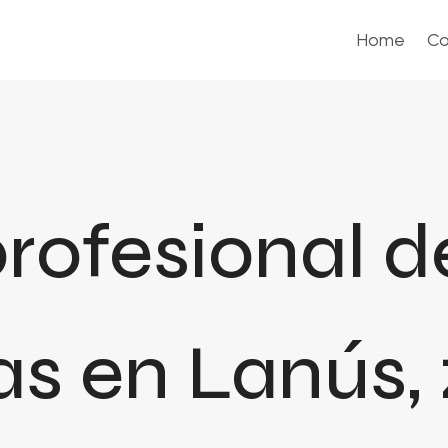
Home
Co
profesional d
as en Lanús, 