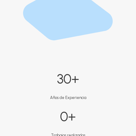
3
30+
0
+
Años de Experiencia
9
0+
9
9
+
Trabajos realizados