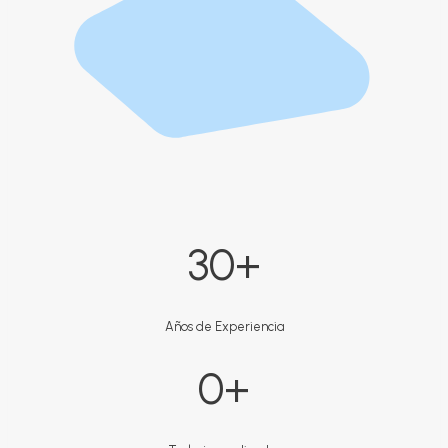
3
30+
0
+
Años de Experiencia
9
0+
9
9
+