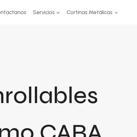
ntactanos
Servicios
Cortinas Metálicas
nrollables
ermo CABA