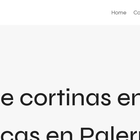
Home
Co
e cortinas e
cas en Pal